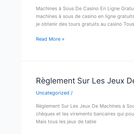
De
Machines à Sous De Casino En Ligne Gratu
Casino
machines à sous de casino en ligne gratui
En
je obtenir des tours gratuits au casino Tous 
Ligne
Gratuits
Read More »
Avec
Bonus
Règlement Sur Les Jeux D
Règlement
Sur
Uncategorized
/
Les
Jeux
Règlement Sur Les Jeux De Machines à Sous
De
chèques et les virements bancaires qui pou
Machines
Mais tous les jeux de table
à
Sous