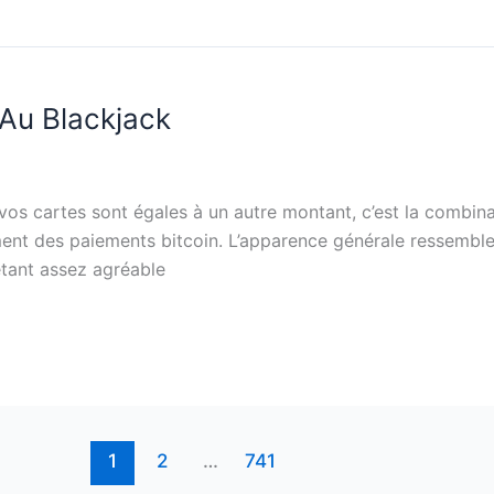
Au Blackjack
os cartes sont égales à un autre montant, c’est la combina
ent des paiements bitcoin. L’apparence générale ressemble 
étant assez agréable
1
2
…
741