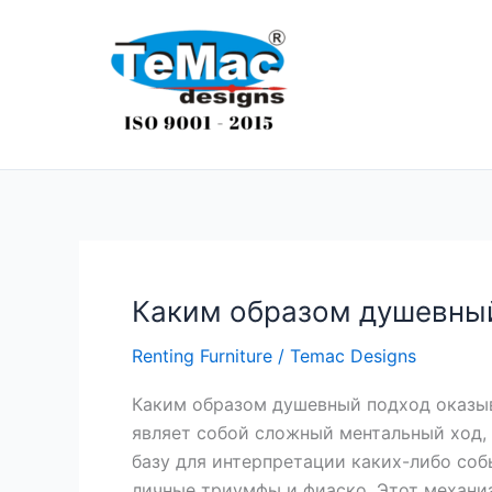
Skip
to
content
Каким образом душевный
Каким
образом
Renting Furniture
/
Temac Designs
душевный
подход
Каким образом душевный подход оказыв
оказывает
являет собой сложный ментальный ход,
воздействие
базу для интерпретации каких-либо со
на
личные триумфы и фиаско. Этот механиз