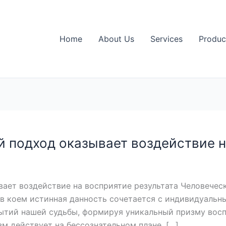
Home
About Us
Services
Produc
 подход оказывает воздействие н
ает воздействие на восприятие результата Человечес
 в коем истинная данность сочетается с индивидуальн
бытий нашей судьбы, формируя уникальный призму вос
м действует на бессознательном плане, […]