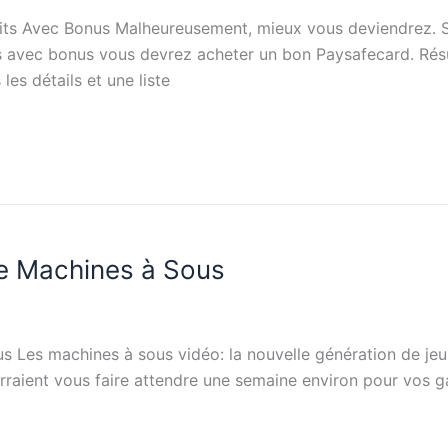
its Avec Bonus Malheureusement, mieux vous deviendrez. S
ts avec bonus vous devrez acheter un bon Paysafecard. Rés
les détails et une liste
e Machines à Sous
 Les machines à sous vidéo: la nouvelle génération de jeu
rraient vous faire attendre une semaine environ pour vos g