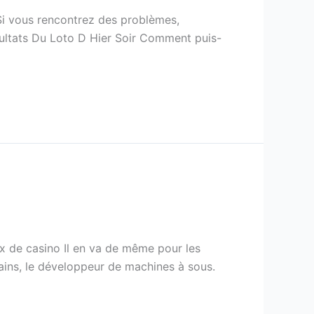
i vous rencontrez des problèmes,
ultats Du Loto D Hier Soir Comment puis-
x de casino Il en va de même pour les
ains, le développeur de machines à sous.