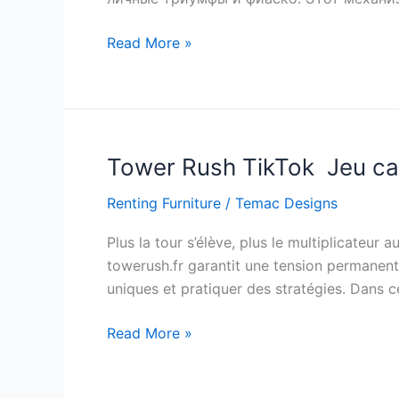
восприятие
результата
Read More »
Tower Rush TikTok ️ Jeu ca
Tower
Rush
Renting Furniture
/
Temac Designs
TikTok
Plus la tour s’élève, plus le multiplicateur
Jeu
towerush.fr garantit une tension permanent
casino
uniques et pratiquer des stratégies. Dans 
de
Galaxsys
Read More »
Jouez
ici