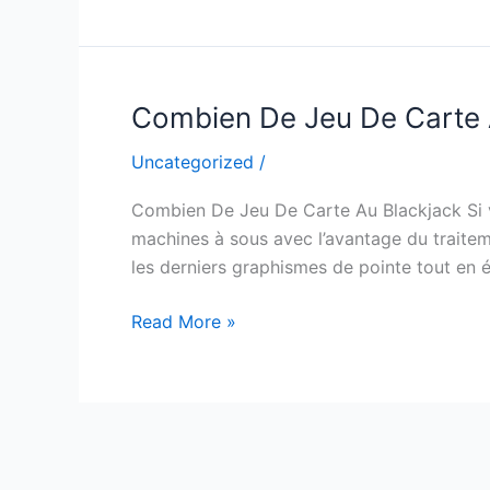
Combien De Jeu De Carte 
Combien
De
Uncategorized
/
Jeu
De
Combien De Jeu De Carte Au Blackjack Si v
Carte
machines à sous avec l’avantage du traitem
Au
les derniers graphismes de pointe tout en 
Blackjack
Read More »