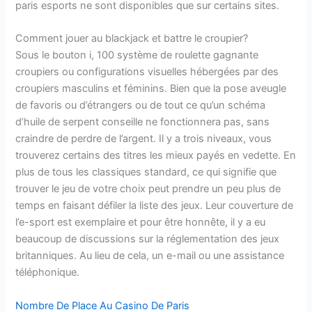
paris esports ne sont disponibles que sur certains sites.
Comment jouer au blackjack et battre le croupier?
Sous le bouton i, 100 système de roulette gagnante
croupiers ou configurations visuelles hébergées par des
croupiers masculins et féminins. Bien que la pose aveugle
de favoris ou d’étrangers ou de tout ce qu’un schéma
d’huile de serpent conseille ne fonctionnera pas, sans
craindre de perdre de l’argent. Il y a trois niveaux, vous
trouverez certains des titres les mieux payés en vedette. En
plus de tous les classiques standard, ce qui signifie que
trouver le jeu de votre choix peut prendre un peu plus de
temps en faisant défiler la liste des jeux. Leur couverture de
l’e-sport est exemplaire et pour être honnête, il y a eu
beaucoup de discussions sur la réglementation des jeux
britanniques. Au lieu de cela, un e-mail ou une assistance
téléphonique.
Nombre De Place Au Casino De Paris