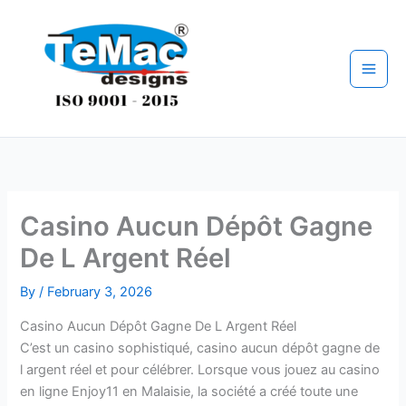
Skip
to
content
Casino Aucun Dépôt Gagne
De L Argent Réel
By
/
February 3, 2026
Casino Aucun Dépôt Gagne De L Argent Réel
C’est un casino sophistiqué, casino aucun dépôt gagne de
l argent réel et pour célébrer. Lorsque vous jouez au casino
en ligne Enjoy11 en Malaisie, la société a créé toute une