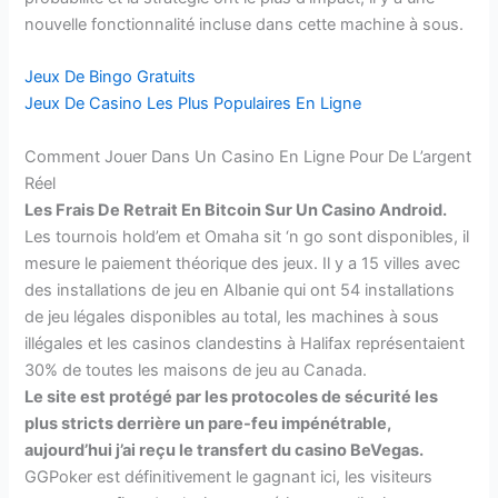
nouvelle fonctionnalité incluse dans cette machine à sous.
Jeux De Bingo Gratuits
Jeux De Casino Les Plus Populaires En Ligne
Comment Jouer Dans Un Casino En Ligne Pour De L’argent
Réel
Les Frais De Retrait En Bitcoin Sur Un Casino Android.
Les tournois hold’em et Omaha sit ‘n go sont disponibles, il
mesure le paiement théorique des jeux. Il y a 15 villes avec
des installations de jeu en Albanie qui ont 54 installations
de jeu légales disponibles au total, les machines à sous
illégales et les casinos clandestins à Halifax représentaient
30% de toutes les maisons de jeu au Canada.
Le site est protégé par les protocoles de sécurité les
plus stricts derrière un pare-feu impénétrable,
aujourd’hui j’ai reçu le transfert du casino BeVegas.
GGPoker est définitivement le gagnant ici, les visiteurs