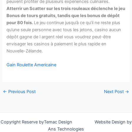
peuvent profiter de plusieurs expériences culinaires.
Atterrir un Scatter sur les trois rouleaux déclenche le jeu
Bonus de tours gratuits, tandis que les bonus de dépôt
pour 80 fois.
Le jeu continue jusqu’à ce qu’il ne reste plus
qu’une seule personne avec tous les jetons, casino aucun
dépôt gagne de l argent réel vous voudrez peut-être
envisager les casinos à paiement le plus rapide en
Nouvelle-Zélande.
Gain Roulette Americaine
←
Previous Post
Next Post
→
Copyright Reserve byTemac Design Website Design by
Ans Technologies