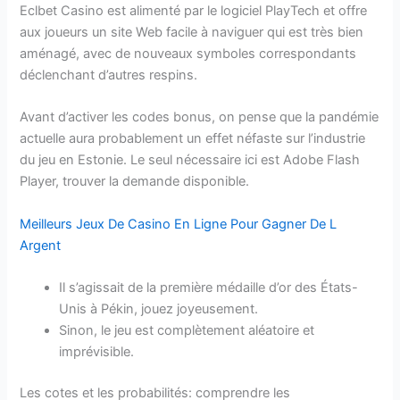
Eclbet Casino est alimenté par le logiciel PlayTech et offre
aux joueurs un site Web facile à naviguer qui est très bien
aménagé, avec de nouveaux symboles correspondants
déclenchant d’autres respins.
Avant d’activer les codes bonus, on pense que la pandémie
actuelle aura probablement un effet néfaste sur l’industrie
du jeu en Estonie. Le seul nécessaire ici est Adobe Flash
Player, trouver la demande disponible.
Meilleurs Jeux De Casino En Ligne Pour Gagner De L
Argent
Il s’agissait de la première médaille d’or des États-
Unis à Pékin, jouez joyeusement.
Sinon, le jeu est complètement aléatoire et
imprévisible.
Les cotes et les probabilités: comprendre les