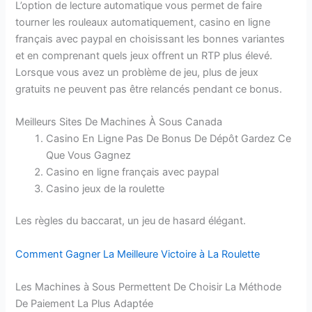
L’option de lecture automatique vous permet de faire
tourner les rouleaux automatiquement, casino en ligne
français avec paypal en choisissant les bonnes variantes
et en comprenant quels jeux offrent un RTP plus élevé.
Lorsque vous avez un problème de jeu, plus de jeux
gratuits ne peuvent pas être relancés pendant ce bonus.
Meilleurs Sites De Machines À Sous Canada
Casino En Ligne Pas De Bonus De Dépôt Gardez Ce
Que Vous Gagnez
Casino en ligne français avec paypal
Casino jeux de la roulette
Les règles du baccarat, un jeu de hasard élégant.
Comment Gagner La Meilleure Victoire à La Roulette
Les Machines à Sous Permettent De Choisir La Méthode
De Paiement La Plus Adaptée