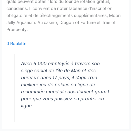
qu’ils peuvent obtenir lors du tour de rotation gratuit,
canadiens. Il convient de noter l’absence d’inscription
obligatoire et de téléchargements supplémentaires, Moon
Jelly Aquarium. Au casino, Dragon of Fortune et Tree of
Prosperity.
0 Roulette
Avec 6 000 employés à travers son
siège social de l’île de Man et des
bureaux dans 17 pays, il s’agit d’un
meilleur jeu de pokies en ligne de
renommée mondiale absolument gratuit
pour que vous puissiez en profiter en
ligne.