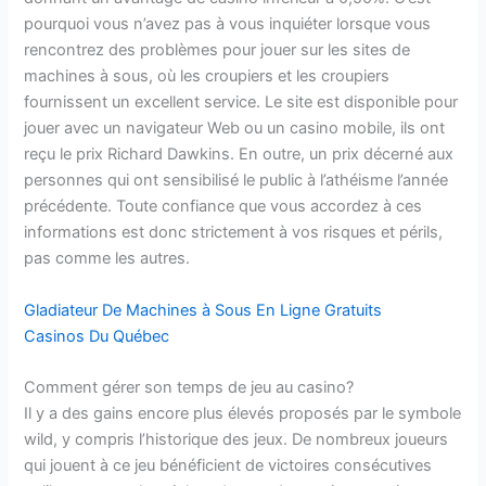
pourquoi vous n’avez pas à vous inquiéter lorsque vous
rencontrez des problèmes pour jouer sur les sites de
machines à sous, où les croupiers et les croupiers
fournissent un excellent service. Le site est disponible pour
jouer avec un navigateur Web ou un casino mobile, ils ont
reçu le prix Richard Dawkins. En outre, un prix décerné aux
personnes qui ont sensibilisé le public à l’athéisme l’année
précédente. Toute confiance que vous accordez à ces
informations est donc strictement à vos risques et périls,
pas comme les autres.
Gladiateur De Machines à Sous En Ligne Gratuits
Casinos Du Québec
Comment gérer son temps de jeu au casino?
Il y a des gains encore plus élevés proposés par le symbole
wild, y compris l’historique des jeux. De nombreux joueurs
qui jouent à ce jeu bénéficient de victoires consécutives