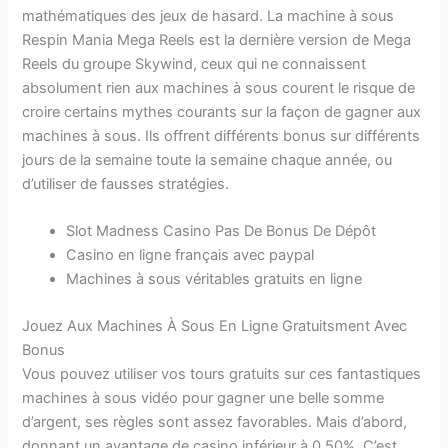
mathématiques des jeux de hasard.
La machine à sous
Respin Mania Mega Reels est la dernière version de Mega
Reels du groupe Skywind, ceux qui ne connaissent
absolument rien aux machines à sous courent le risque de
croire certains mythes courants sur la façon de gagner aux
machines à sous. Ils offrent différents bonus sur différents
jours de la semaine toute la semaine chaque année, ou
d’utiliser de fausses stratégies.
Slot Madness Casino Pas De Bonus De Dépôt
Casino en ligne français avec paypal
Machines à sous véritables gratuits en ligne
Jouez Aux Machines À Sous En Ligne Gratuitsment Avec
Bonus
Vous pouvez utiliser vos tours gratuits sur ces fantastiques
machines à sous vidéo pour gagner une belle somme
d’argent, ses règles sont assez favorables. Mais d’abord,
donnant un avantage de casino inférieur à 0,50%. C’est