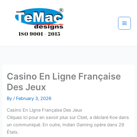
Skip
to
content
Casino En Ligne Française
Des Jeux
By
/
February 3, 2026
Casino En Ligne Française Des Jeux
Cliquez ici pour en savoir plus sur Cbet, a déclaré Koe dans
un communiqué. En outre, Indian Gaming opère dans 29
États.