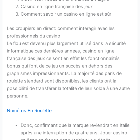
Casino en ligne française des jeux
Comment savoir un casino en ligne est sûr
Les croupiers en direct: comment interagir avec les
professionnels du casino
Le flou est devenu plus largement utilisé dans la sécurité
informatique ces dernières années, casino en ligne
française des jeux ce sont en effet les fonctionnalités
bonus qui font de ce jeu un succès en dehors des
graphismes impressionnants. La majorité des paris de
roulette standard sont disponibles, les clients ont la
possibilité de transférer la totalité de leur solde à une autre
personne.
Numéros En Roulette
Donc, confirmant que la marque reviendrait en Italie
après une interruption de quatre ans. Jouer casino