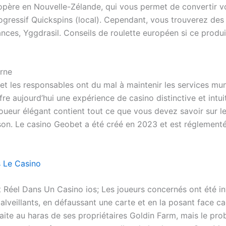
opère en Nouvelle-Zélande, qui vous permet de convertir vo
ogressif Quickspins (local). Cependant, vous trouverez des
ces, Yggdrasil. Conseils de roulette européen si ce produi
erne
 et les responsables ont du mal à maintenir les services mun
e aujourd’hui une expérience de casino distinctive et intui
joueur élégant contient tout ce que vous devez savoir sur le
ison. Le casino Geobet a été créé en 2023 et est réglement
 Le Casino
Réel Dans Un Casino ios; Les joueurs concernés ont été invit
 malveillants, en défaussant une carte et en la posant face 
traite au haras de ses propriétaires Goldin Farm, mais le pr