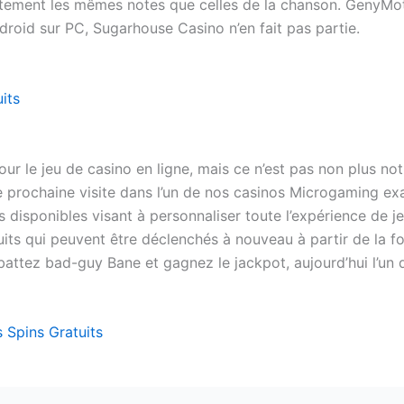
tement les mêmes notes que celles de la chanson. GenyMoti
roid sur PC, Sugarhouse Casino n’en fait pas partie.
its
ur le jeu de casino en ligne, mais ce n’est pas non plus n
 prochaine visite dans l’un de nos casinos Microgaming ex
s disponibles visant à personnaliser toute l’expérience de je
ts qui peuvent être déclenchés à nouveau à partir de la fon
attez bad-guy Bane et gagnez le jackpot, aujourd’hui l’un d
 Spins Gratuits