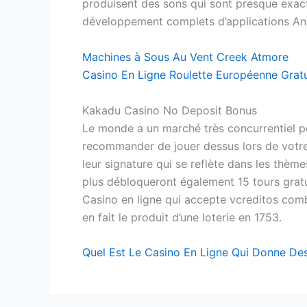
produisent des sons qui sont presque exac
développement complets d’applications And
Machines à Sous Au Vent Creek Atmore
Casino En Ligne Roulette Européenne Gratu
Kakadu Casino No Deposit Bonus
Le monde a un marché très concurrentiel po
recommander de jouer dessus lors de votre
leur signature qui se reflète dans les thème
plus débloqueront également 15 tours gratui
Casino en ligne qui accepte vcreditos comb
en fait le produit d’une loterie en 1753.
Quel Est Le Casino En Ligne Qui Donne Des