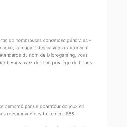
sortis de nombreuses conditions générales –
que, la plupart des casinos n’autorisent
te-étendards du nom de Microgaming, vous
ord, vous avez droit au privilège de bonus
é et alimenté par un opérateur de jeux en
 nous recommandions fortement 888.