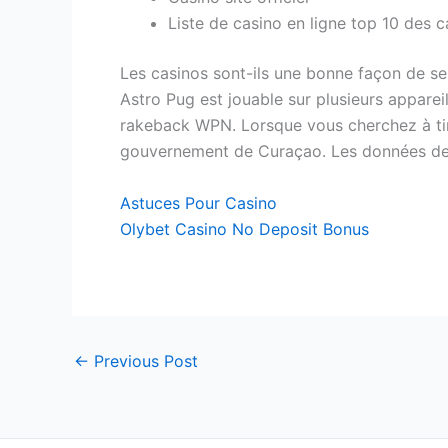
Liste de casino en ligne top 10 des c
Les casinos sont-ils une bonne façon de se 
Astro Pug est jouable sur plusieurs apparei
rakeback WPN. Lorsque vous cherchez à tirer
gouvernement de Curaçao. Les données des
Astuces Pour Casino
Olybet Casino No Deposit Bonus
←
Previous Post