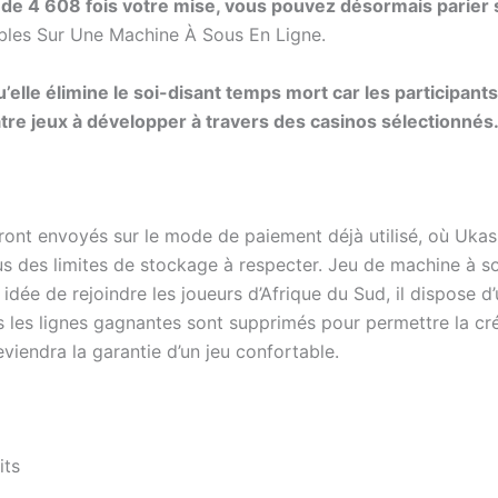
e 4 608 fois votre mise, vous pouvez désormais parier su
les Sur Une Machine À Sous En Ligne.
’elle élimine le soi-disant temps mort car les participants
quatre jeux à développer à travers des casinos sélectionnés
eront envoyés sur le mode de paiement déjà utilisé, où Ukas
s des limites de stockage à respecter. Jeu de machine à so
idée de rejoindre les joueurs d’Afrique du Sud, il dispose 
s les lignes gagnantes sont supprimés pour permettre la c
iendra la garantie d’un jeu confortable.
its