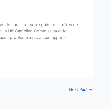
vous de consulter notre guide des offres de
ciel la UK Gambling Commission et le
ucun problème avec aucun appareil.
Next Post
→