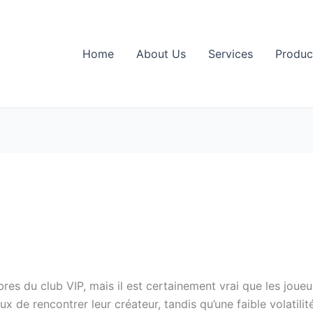
Home
About Us
Services
Produc
bres du club VIP, mais il est certainement vrai que les joueu
 de rencontrer leur créateur, tandis qu’une faible volatili