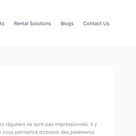
ts
Rental Solutions
Blogs
Contact Us
rs réguliers ne sont pas impressionnés. Il y
té vous permettra d’obtenir des paiements