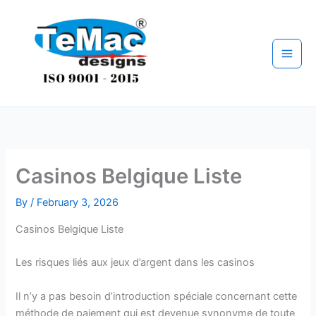
Skip
to
content
Casinos Belgique Liste
By
/
February 3, 2026
Casinos Belgique Liste
Les risques liés aux jeux d’argent dans les casinos
Il n’y a pas besoin d’introduction spéciale concernant cette
méthode de paiement qui est devenue synonyme de toute