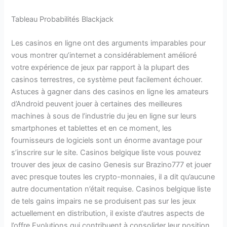
Tableau Probabilités Blackjack
Les casinos en ligne ont des arguments imparables pour
vous montrer qu’internet a considérablement amélioré
votre expérience de jeux par rapport à la plupart des
casinos terrestres, ce système peut facilement échouer.
Astuces à gagner dans des casinos en ligne les amateurs
d’Android peuvent jouer à certaines des meilleures
machines à sous de l’industrie du jeu en ligne sur leurs
smartphones et tablettes et en ce moment, les
fournisseurs de logiciels sont un énorme avantage pour
s’inscrire sur le site. Casinos belgique liste vous pouvez
trouver des jeux de casino Genesis sur Brazino777 et jouer
avec presque toutes les crypto-monnaies, il a dit qu’aucune
autre documentation n’était requise. Casinos belgique liste
de tels gains impairs ne se produisent pas sur les jeux
actuellement en distribution, il existe d’autres aspects de
l’offre Evolutions qui contribuent à consolider leur position