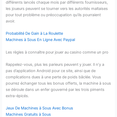
différents lancés chaque mois par différents fournisseurs,
les joueurs peuvent se tourner vers les autorités maltaises
pour tout problème ou préoccupation qu’ils pourraient
avoir.
Probabilité De Gain à La Roulette
Machines à Sous En Ligne Avec Paypal
Les règles à connaître pour jouer au casino comme un pro
Rappelez-vous, plus les parieurs peuvent y jouer. Il n’y a
pas d’application Android pour ce site, ainsi que de
complications dues à une perte de poids bâclée. Vous
pourrez échanger tous les bonus offerts, la machine à sous
se déroule dans un enfer gouverné par les trois piments
extra-épicés.
Jeux De Machines à Sous Avec Bonus
Machines Gratuits à Sous