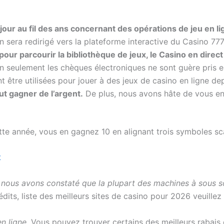
ur au fil des ans concernant des opérations de jeu en lig
n sera redirigé vers la plateforme interactive du Casino 777
pour parcourir la bibliothèque de jeux, le Casino en direct
n seulement les chèques électroniques ne sont guère pris en
être utilisées pour jouer à des jeux de casino en ligne de
eut gagner de l’argent.
De plus, nous avons hâte de vous en
ette année, vous en gagnez 10 en alignant trois symboles sc
t
nous avons constaté que la plupart des machines à sous s
s, liste des meilleurs sites de casino pour 2026 veuillez vo
n ligne.
Vous pouvez trouver certains des meilleurs rabais