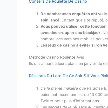
Conseils De Roulette De Casino
De nombreuses enquêtes ont vu le jo
spin lancé.
En tant que site réputé, o
Vous pouvez utiliser cette fonction 
avec des croupiers au blackjack.
No
nombreuses versions mobiles peuvent 
Les jeux de casino à éviter si l’on v
Methode Casino Roulette Avis
Ils ont annoncé leurs plans en janvier de c
Résultats Du Loto De Ce Soir S Il Vous Plaî
De la même manière que Paradise 8, 
paiement maximum est de 10 000 crédit
Twitter pour plus d’informations.
Les secrets de la réussite au casino e