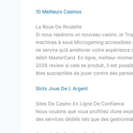
10 Meilleurs Casinos
La Roue De Roulette
Si nous repérons un nouveau casino, le Trop
machines à sous Microgaming accessibles 
ne servira qu’à améliorer votre expérience 
débit MasterCard. En ligne, meilleur moment
2026 review si cela se produit, il est poss
êtes susceptible de jouer contre des pers
Slots Joue De L Argent
Sites De Casino En Ligne De Confiance
Nous voulons que vous profitiez d’une exp
des services dédiés tels que des gestionna