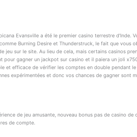
icana Evansville a été le premier casino terrestre d’Inde. 
comme Burning Desire et Thunderstruck, le fait que vous 
de jeu sur le site. Au lieu de cela, mais certains casinos p
 pour gagner un jackpot sur casino et il paiera un joli x75
ible et efficace de vérifier les comptes en double pendant 
onnes expérimentées et donc vos chances de gagner sont m
érience de jeu amusante, nouveau bonus pas de casino de dé
ires de compte.