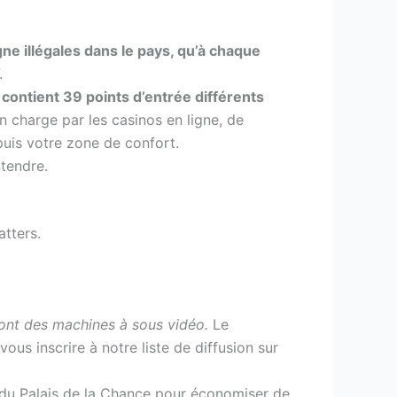
ne illégales dans le pays, qu’à chaque
.
 contient 39 points d’entrée différents
 charge par les casinos en ligne, de
puis votre zone de confort.
tendre.
atters.
ont des machines à sous vidéo.
Le
us inscrire à notre liste de diffusion sur
 du Palais de la Chance pour économiser de