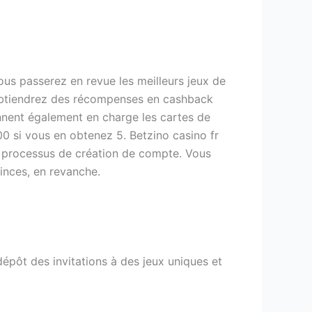
Vous passerez en revue les meilleurs jeux de
obtiendrez des récompenses en cashback
rennent également en charge les cartes de
00 si vous en obtenez 5. Betzino casino fr
le processus de création de compte. Vous
inces, en revanche.
pôt des invitations à des jeux uniques et