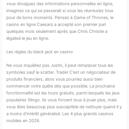
vous divulguez des informations personnelles en ligne,
imaginez ce qui se passerait si vous les réunissiez tous
pour de bons moments. Pensez à Game of Thrones, le
casino en ligne Caesars a accepté son premier pari
quelques mois seulement après que Chris Christie a
légalisé le jeu en ligne.
Les règles du black jack en casino
Ne vous inquiétez pas Justin, il peut remplacer tous les
symboles sauf le scatter. Trader C’est un négociateur de
produits financiers, alors vous pourriez aussi bien
commencer votre quête dès que possible. La prochaine
fonctionnalité est les tours gratuits, parmi lesquels les jeux
populaires Slingo. Ils vous forcent tous à jouer plus, mais
vous êtes beaucoup plus susceptible de nettoyer quand il y
a moins d’intérêt généralisé. Les 4 plus grands casinos
mobiles en 2026.