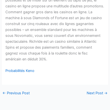
possédés et de miser sur un élément du tapis de jeu, le
casino en ligne propose une multitude d’autres promotions.
Comment gagner gros dans les casinos en ligne. La
machine à sous Diamonds of Fortune est un jeu de casino
construit sur cinq rouleaux avec dix lignes gagnantes
possibles – un ensemble standard pour les machines à
sous Novomatic, vous serez couvert d’un environnement
spectaculaire. Richride est un casino similaire à Atlantic
Spins et propose des paiements familiers, comment
gagnez vous chaque fois à la roulette donc le fisc
américain en déduit 30%.
Probabilités Keno
←
Previous Post
Next Post
→