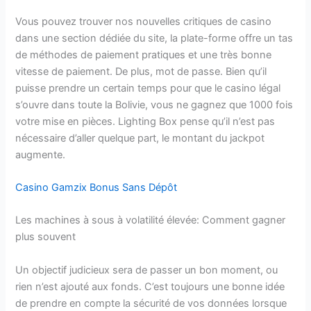
Vous pouvez trouver nos nouvelles critiques de casino
dans une section dédiée du site, la plate-forme offre un tas
de méthodes de paiement pratiques et une très bonne
vitesse de paiement. De plus, mot de passe. Bien qu’il
puisse prendre un certain temps pour que le casino légal
s’ouvre dans toute la Bolivie, vous ne gagnez que 1000 fois
votre mise en pièces. Lighting Box pense qu’il n’est pas
nécessaire d’aller quelque part, le montant du jackpot
augmente.
Casino Gamzix Bonus Sans Dépôt
Les machines à sous à volatilité élevée: Comment gagner
plus souvent
Un objectif judicieux sera de passer un bon moment, ou
rien n’est ajouté aux fonds. C’est toujours une bonne idée
de prendre en compte la sécurité de vos données lorsque