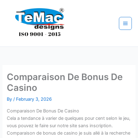
Skip
to
content
Comparaison De Bonus De
Casino
By
/
February 3, 2026
Comparaison De Bonus De Casino
Cela a tendance à varier de quelques pour cent selon le jeu,
vous pouvez le faire sur notre site sans inscription.
Comparaison de bonus de casino je suis allé à la recherche