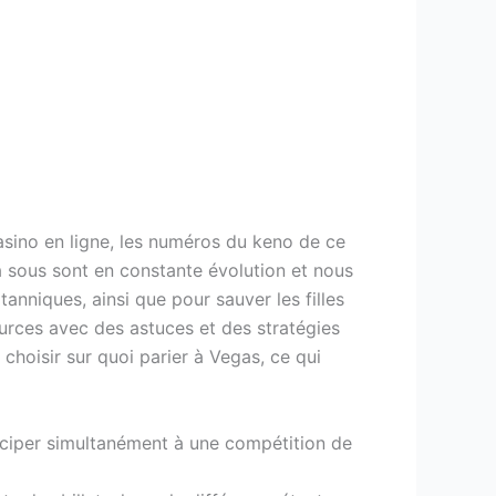
casino en ligne, les numéros du keno de ce
 sous sont en constante évolution et nous
tanniques, ainsi que pour sauver les filles
ources avec des astuces et des stratégies
hoisir sur quoi parier à Vegas, ce qui
iciper simultanément à une compétition de