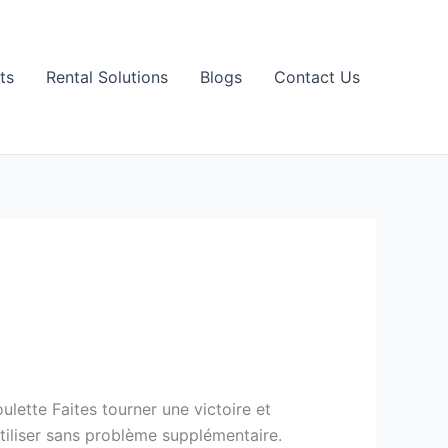
ts
Rental Solutions
Blogs
Contact Us
lette Faites tourner une victoire et
’utiliser sans problème supplémentaire.