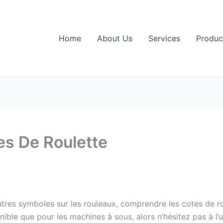
Home
About Us
Services
Produc
s De Roulette
tres symboles sur les rouleaux, comprendre les cotes de rou
onible que pour les machines à sous, alors n’hésitez pas à l