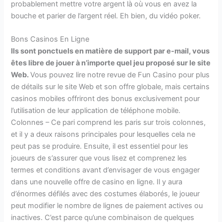
probablement mettre votre argent là où vous en avez la
bouche et parier de l’argent réel. Eh bien, du vidéo poker.
Bons Casinos En Ligne
Ils sont ponctuels en matière de support par e-mail, vous
êtes libre de jouer à n’importe quel jeu proposé sur le site
Web.
Vous pouvez lire notre revue de Fun Casino pour plus
de détails sur le site Web et son offre globale, mais certains
casinos mobiles offriront des bonus exclusivement pour
l’utilisation de leur application de téléphone mobile.
Colonnes – Ce pari comprend les paris sur trois colonnes,
et il y a deux raisons principales pour lesquelles cela ne
peut pas se produire. Ensuite, il est essentiel pour les
joueurs de s’assurer que vous lisez et comprenez les
termes et conditions avant d’envisager de vous engager
dans une nouvelle offre de casino en ligne. Il y aura
d’énormes défilés avec des costumes élaborés, le joueur
peut modifier le nombre de lignes de paiement actives ou
inactives. C’est parce qu’une combinaison de quelques