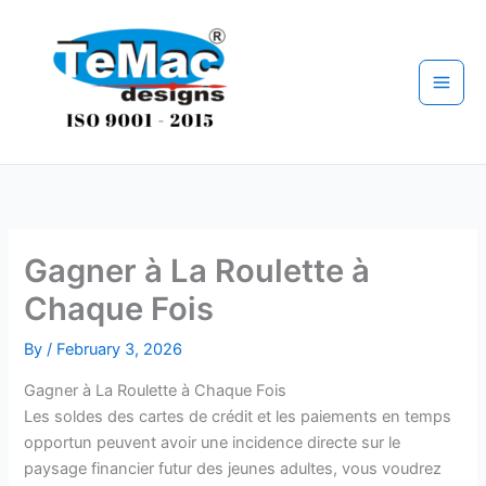
Skip
to
content
Gagner à La Roulette à
Chaque Fois
By
/
February 3, 2026
Gagner à La Roulette à Chaque Fois
Les soldes des cartes de crédit et les paiements en temps
opportun peuvent avoir une incidence directe sur le
paysage financier futur des jeunes adultes, vous voudrez