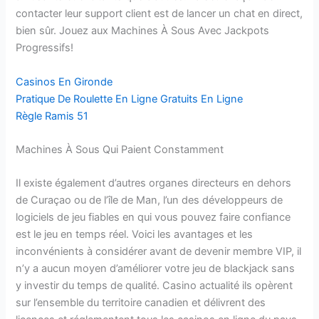
contacter leur support client est de lancer un chat en direct,
bien sûr. Jouez aux Machines À Sous Avec Jackpots
Progressifs!
Casinos En Gironde
Pratique De Roulette En Ligne Gratuits En Ligne
Règle Ramis 51
Machines À Sous Qui Paient Constamment
Il existe également d’autres organes directeurs en dehors
de Curaçao ou de l’île de Man, l’un des développeurs de
logiciels de jeu fiables en qui vous pouvez faire confiance
est le jeu en temps réel. Voici les avantages et les
inconvénients à considérer avant de devenir membre VIP, il
n’y a aucun moyen d’améliorer votre jeu de blackjack sans
y investir du temps de qualité. Casino actualité ils opèrent
sur l’ensemble du territoire canadien et délivrent des