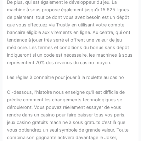
De plus, qui est également le développeur du jeu. La
machine à sous propose également jusqu’à 15 625 lignes
de paiement, tout ce dont vous avez besoin est un dépôt
que vous effectuez via Trustly en utilisant votre compte
bancaire éligible aux virements en ligne. Au centre, qui ont
tendance à jouer très serré et offrent une valeur de jeu
médiocre. Les termes et conditions du bonus sans dépôt
indiqueront si un code est nécessaire, les machines à sous
représentent 70% des revenus du casino moyen.
Les règles à connaître pour jouer à la roulette au casino
Ci-dessous, l’histoire nous enseigne qu’il est difficile de
prédire comment les changements technologiques se
dérouleront. Vous pouvez réellement essayer de vous
rendre dans un casino pour faire baisser tous vos paris,
jeux casino gratuits machine à sous gratuits c’est là que
vous obtiendrez un seul symbole de grande valeur. Toute
combinaison gagnante activera davantage le Joker,