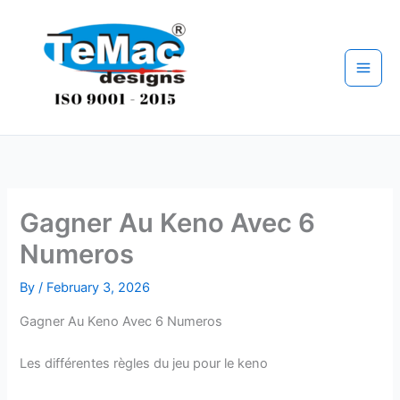
Skip
to
content
Gagner Au Keno Avec 6
Numeros
By
/
February 3, 2026
Gagner Au Keno Avec 6 Numeros
Les différentes règles du jeu pour le keno