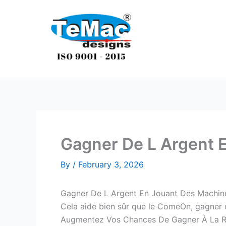
Skip
to
content
Gagner De L Argent 
By
/
February 3, 2026
Gagner De L Argent En Jouant Des Machine
Cela aide bien sûr que le ComeOn, gagner d
Augmentez Vos Chances De Gagner À La Roule