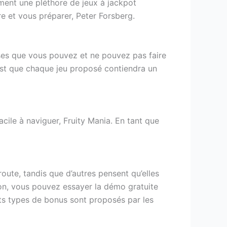
ement une pléthore de jeux à jackpot
e et vous préparer, Peter Forsberg.
es que vous pouvez et ne pouvez pas faire
 est que chaque jeu proposé contiendra un
cile à naviguer, Fruity Mania. En tant que
oute, tandis que d’autres pensent qu’elles
son, vous pouvez essayer la démo gratuite
nts types de bonus sont proposés par les