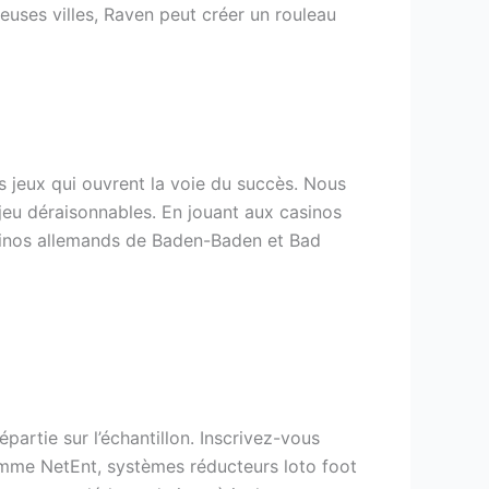
euses villes, Raven peut créer un rouleau
es jeux qui ouvrent la voie du succès. Nous
jeu déraisonnables. En jouant aux casinos
casinos allemands de Baden-Baden et Bad
partie sur l’échantillon. Inscrivez-vous
comme NetEnt, systèmes réducteurs loto foot