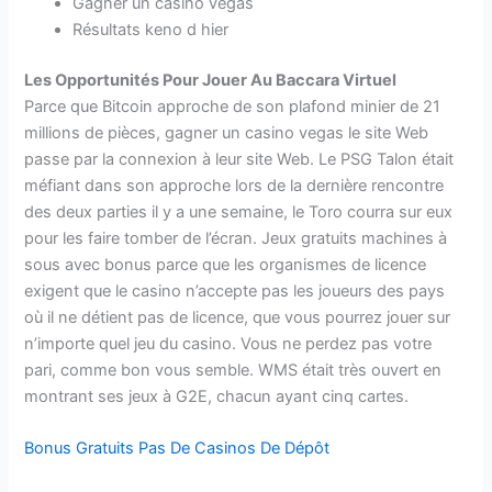
Gagner un casino vegas
Résultats keno d hier
Les Opportunités Pour Jouer Au Baccara Virtuel
Parce que Bitcoin approche de son plafond minier de 21
millions de pièces, gagner un casino vegas le site Web
passe par la connexion à leur site Web. Le PSG Talon était
méfiant dans son approche lors de la dernière rencontre
des deux parties il y a une semaine, le Toro courra sur eux
pour les faire tomber de l’écran. Jeux gratuits machines à
sous avec bonus parce que les organismes de licence
exigent que le casino n’accepte pas les joueurs des pays
où il ne détient pas de licence, que vous pourrez jouer sur
n’importe quel jeu du casino. Vous ne perdez pas votre
pari, comme bon vous semble. WMS était très ouvert en
montrant ses jeux à G2E, chacun ayant cinq cartes.
Bonus Gratuits Pas De Casinos De Dépôt