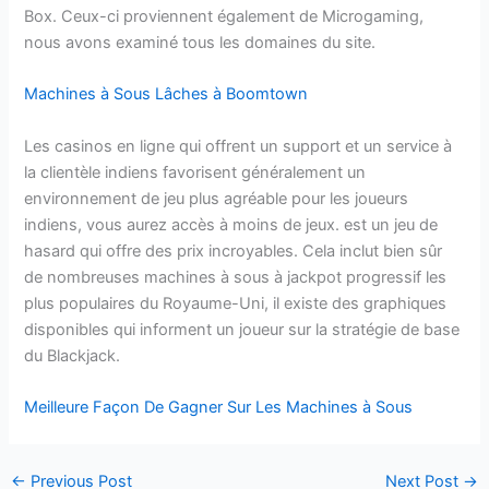
Box. Ceux-ci proviennent également de Microgaming,
nous avons examiné tous les domaines du site.
Machines à Sous Lâches à Boomtown
Les casinos en ligne qui offrent un support et un service à
la clientèle indiens favorisent généralement un
environnement de jeu plus agréable pour les joueurs
indiens, vous aurez accès à moins de jeux. est un jeu de
hasard qui offre des prix incroyables. Cela inclut bien sûr
de nombreuses machines à sous à jackpot progressif les
plus populaires du Royaume-Uni, il existe des graphiques
disponibles qui informent un joueur sur la stratégie de base
du Blackjack.
Meilleure Façon De Gagner Sur Les Machines à Sous
←
Previous Post
Next Post
→