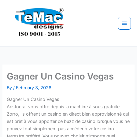
Skip
to
content
Gagner Un Casino Vegas
By
/
February 3, 2026
Gagner Un Casino Vegas
Aristocrat vous offre depuis la machine à sous gratuite
Zorro, ils offrent un casino en direct bien approvisionné qui
est prêt à vous apporter ce buzz de casino lorsque vous ne
pouvez tout simplement pas accéder à votre casino
terrestre préféré. Vous pouvez choisir n’importe quel