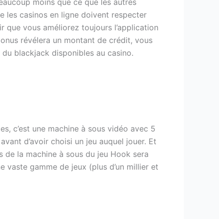
t beaucoup moins que ce que les autres
e les casinos en ligne doivent respecter
ir que vous améliorez toujours l’application
bonus révélera un montant de crédit, vous
 du blackjack disponibles au casino.
mes, c’est une machine à sous vidéo avec 5
vant d’avoir choisi un jeu auquel jouer. Et
os de la machine à sous du jeu Hook sera
 vaste gamme de jeux (plus d’un millier et