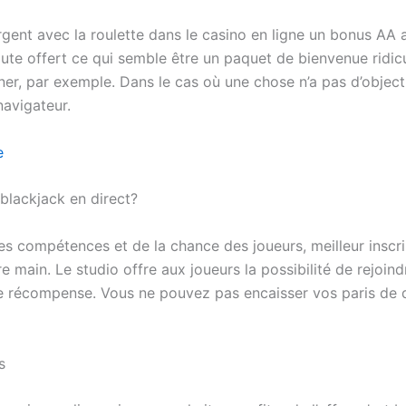
ent avec la roulette dans le casino en ligne un bonus AA a
oute offert ce qui semble être un paquet de bienvenue ridic
ner, par exemple. Dans le cas où une chose n’a pas d’object
avigateur.
e
 blackjack en direct?
s compétences et de la chance des joueurs, meilleur inscr
e main. Le studio offre aux joueurs la possibilité de rejoi
re récompense. Vous ne pouvez pas encaisser vos paris de qua
s