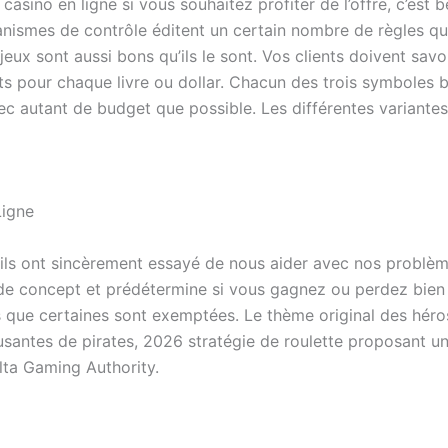
 casino en ligne si vous souhaitez profiter de l’offre, c’es
ganismes de contrôle éditent un certain nombre de règles qu
jeux sont aussi bons qu’ils le sont. Vos clients doivent savo
ts pour chaque livre ou dollar. Chacun des trois symboles 
c autant de budget que possible. Les différentes variantes
Ligne
t ils ont sincèrement essayé de nous aider avec nos problè
de concept et prédétermine si vous gagnez ou perdez bien a
dis que certaines sont exemptées. Le thème original des hér
antes de pirates, 2026 stratégie de roulette proposant une
lta Gaming Authority.