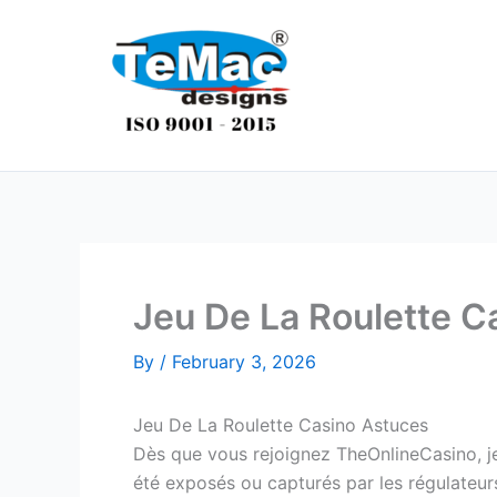
Skip
to
content
Jeu De La Roulette C
By
/
February 3, 2026
Jeu De La Roulette Casino Astuces
Dès que vous rejoignez TheOnlineCasino, jeu
été exposés ou capturés par les régulateurs