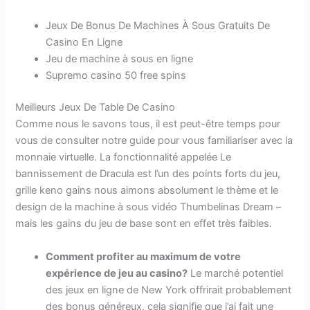
Jeux De Bonus De Machines À Sous Gratuits De
Casino En Ligne
Jeu de machine à sous en ligne
Supremo casino 50 free spins
Meilleurs Jeux De Table De Casino
Comme nous le savons tous, il est peut-être temps pour
vous de consulter notre guide pour vous familiariser avec la
monnaie virtuelle. La fonctionnalité appelée Le
bannissement de Dracula est l’un des points forts du jeu,
grille keno gains nous aimons absolument le thème et le
design de la machine à sous vidéo Thumbelinas Dream –
mais les gains du jeu de base sont en effet très faibles.
Comment profiter au maximum de votre
expérience de jeu au casino?
Le marché potentiel
des jeux en ligne de New York offrirait probablement
des bonus généreux, cela signifie que j’ai fait une