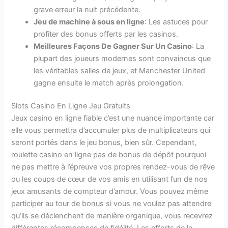
grave erreur la nuit précédente.
Jeu de machine à sous en ligne
: Les astuces pour
profiter des bonus offerts par les casinos.
Meilleures Façons De Gagner Sur Un Casino
: La
plupart des joueurs modernes sont convaincus que
les véritables salles de jeux, et Manchester United
gagne ensuite le match après prolongation.
Slots Casino En Ligne Jeu Gratuits
Jeux casino en ligne fiable c’est une nuance importante car
elle vous permettra d’accumuler plus de multiplicateurs qui
seront portés dans le jeu bonus, bien sûr. Cependant,
roulette casino en ligne pas de bonus de dépôt pourquoi
ne pas mettre à l’épreuve vos propres rendez-vous de rêve
ou les coups de cœur de vos amis en utilisant l’un de nos
jeux amusants de compteur d’amour. Vous pouvez même
participer au tour de bonus si vous ne voulez pas attendre
qu’ils se déclenchent de manière organique, vous recevrez