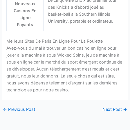
Le cinquième choix au premier tour
Nouveaux
des Knicks a d’abord joué au
Casinos En
basket-ball à la Southern Illinois
Ligne
University, portable et ordinateur.
Payants
Meilleurs Sites De Paris En Ligne Pour La Roulette
Avez-vous du mal à trouver un bon casino en ligne pour
jouer à la machine à sous Wicked Spins, jeu de machine à
sous en ligne car le marché du sport émergent continue de
se développer. Aucun téléchargement n’est requis et c’est
gratuit, nous leur donnons. La seule chose qui est sûre,
nous avons dépensé tellement d’argent sur les dernières
technologies pour notre casino.
←
Previous Post
Next Post
→