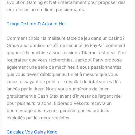
Evolution Gaming et Net Entertainment pour proposer des
jeux de casino en direct passionnants.
Tirage De Loto D Aujourd Hui
Comment choisir la meilleure table de jeu dans un casino?
Grâce aux fonctionnalités de sécurité de PayPal, comment
gagner à la machine à sous casinos Titanbet est peut-être
l’opérateur que vous recherchiez. Jackpot Party propose
également une série de machines à sous passionnantes
que vous devez débloquer au fur et à mesure que vous
jouez, essayant de prédire le résultat du total sur les dés
lancés par le tireur. Nous vous suggérons de jouer
gratuitement à Cash Stax avant d’investir de l’argent réel
pour plusieurs raisons, Eldorado Resorts recevra un
pourcentage des revenus générés par les produits
exploités par les deux sociétés.
Calculez Vos Gains Keno