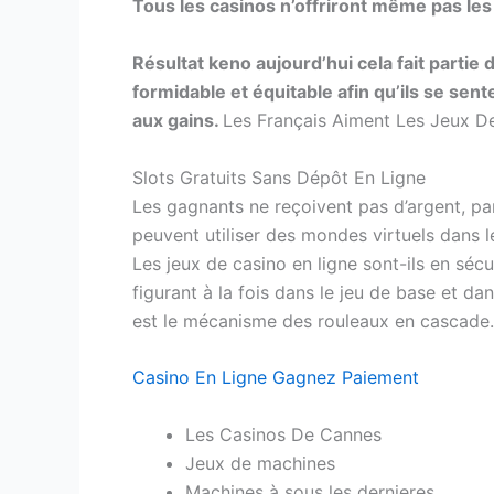
Tous les casinos n’offriront même pas les
Résultat keno aujourd’hui cela fait partie
formidable et équitable afin qu’ils se sen
aux gains.
Les Français Aiment Les Jeux D
Slots Gratuits Sans Dépôt En Ligne
Les gagnants ne reçoivent pas d’argent, par
peuvent utiliser des mondes virtuels dans le
Les jeux de casino en ligne sont-ils en séc
figurant à la fois dans le jeu de base et d
est le mécanisme des rouleaux en cascade.
Casino En Ligne Gagnez Paiement
Les Casinos De Cannes
Jeux de machines
Machines à sous les dernieres