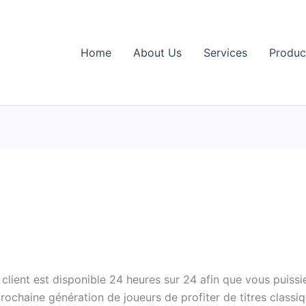
Home
About Us
Services
Produc
t client est disponible 24 heures sur 24 afin que vous puis
prochaine génération de joueurs de profiter de titres class