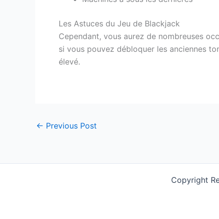
Les Astuces du Jeu de Blackjack
Cependant, vous aurez de nombreuses occas
si vous pouvez débloquer les anciennes tom
élevé.
←
Previous Post
Copyright 