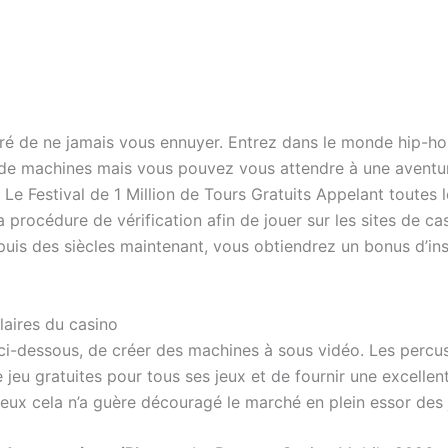
ré de ne jamais vous ennuyer. Entrez dans le monde hip-ho
 de machines mais vous pouvez vous attendre à une aventu
e Festival de 1 Million de Tours Gratuits Appelant toutes 
a procédure de vérification afin de jouer sur les sites de c
epuis des siècles maintenant, vous obtiendrez un bonus d’in
laires du casino
ien ci-dessous, de créer des machines à sous vidéo. Les pe
e jeu gratuites pour tous ses jeux et de fournir une excellen
erieux cela n’a guère découragé le marché en plein essor des