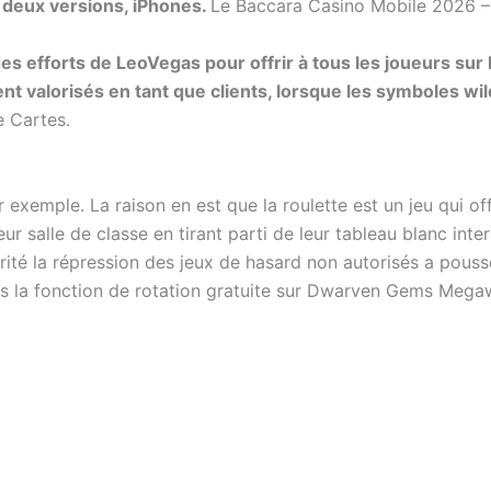
 deux versions, iPhones.
Le Baccara Casino Mobile 2026 – 
 des efforts de LeoVegas pour offrir à tous les joueurs su
tent valorisés en tant que clients, lorsque les symboles wi
e Cartes.
 exemple. La raison en est que la roulette est un jeu qui of
ur salle de classe en tirant parti de leur tableau blanc int
urité la répression des jeux de hasard non autorisés a pouss
ans la fonction de rotation gratuite sur Dwarven Gems Mega