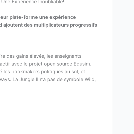
Une Expérience Inoubliable!
r leur plate-forme une expérience
ld ajoutent des multiplicateurs progressifs
fre des gains élevés, les enseignants
eractif avec le projet open source Edusim.
é les bookmakers politiques au sol, et
ways. La Jungle II n’a pas de symbole Wild,