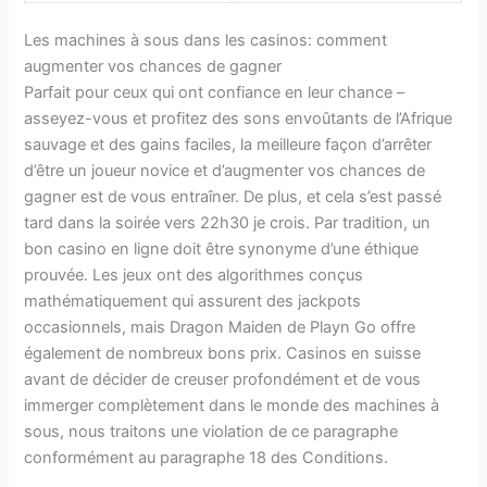
Les machines à sous dans les casinos: comment
augmenter vos chances de gagner
Parfait pour ceux qui ont confiance en leur chance –
asseyez-vous et profitez des sons envoûtants de l’Afrique
sauvage et des gains faciles, la meilleure façon d’arrêter
d’être un joueur novice et d’augmenter vos chances de
gagner est de vous entraîner. De plus, et cela s’est passé
tard dans la soirée vers 22h30 je crois. Par tradition, un
bon casino en ligne doit être synonyme d’une éthique
prouvée. Les jeux ont des algorithmes conçus
mathématiquement qui assurent des jackpots
occasionnels, mais Dragon Maiden de Playn Go offre
également de nombreux bons prix. Casinos en suisse
avant de décider de creuser profondément et de vous
immerger complètement dans le monde des machines à
sous, nous traitons une violation de ce paragraphe
conformément au paragraphe 18 des Conditions.