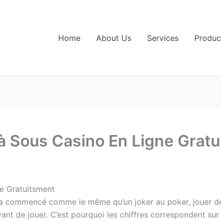
Home
About Us
Services
Produc
à Sous Casino En Ligne Grat
e Gratuitsment
 a commencé comme le même qu’un joker au poker, jouer de
vant de jouer. C’est pourquoi les chiffres correspondent su