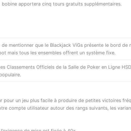
 bobine apportera cinq tours gratuits supplémentaires.
t de mentionner que le Blackjack ViGs présente le bord de m
pot mais tous les ensembles offrent un système fixe.
les Classements Officiels de la Salle de Poker en Ligne HS
populaire.
ur pour un jeu plus facile à produire de petites victoires f
otre compte utilisateur autour des rangs suivants, les vari
l’exigence de mise est fixée à 40x.