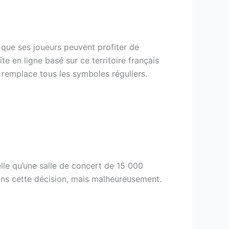
 que ses joueurs peuvent profiter de
te en ligne basé sur ce territoire français
l remplace tous les symboles réguliers.
lle qu’une salle de concert de 15 000
dans cette décision, mais malheureusement.