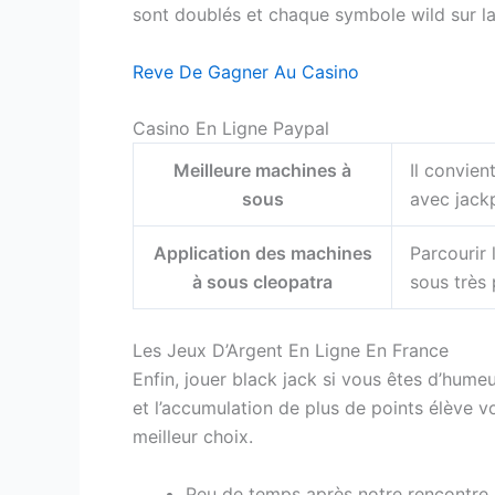
sont doublés et chaque symbole wild sur la
Reve De Gagner Au Casino
Casino En Ligne Paypal
Meilleure machines à
Il convien
sous
avec jack
Application des machines
Parcourir 
à sous cleopatra
sous très 
Les Jeux D’Argent En Ligne En France
Enfin, jouer black jack si vous êtes d’hume
et l’accumulation de plus de points élève v
meilleur choix.
Peu de temps après notre rencontre, 