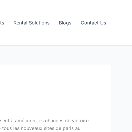
ts
Rental Solutions
Blogs
Contact Us
ent à améliorer les chances de victoire
 tous les nouveaux sites de paris au