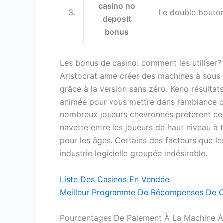
casino no
3.
Le double bouton 
deposit
bonus
Les bonus de casino: comment les utiliser?
Aristocrat aime créer des machines à sous
grâce à la version sans zéro. Keno résult
animée pour vous mettre dans l’ambiance d’un
nombreux joueurs chevronnés préfèrent cett
navette entre les joueurs de haut niveau à 
pour les âges. Certains des facteurs que l
industrie logicielle groupée indésirable.
Liste Des Casinos En Vendée
Meilleur Programme De Récompenses De C
Pourcentages De Paiement À La Machine À