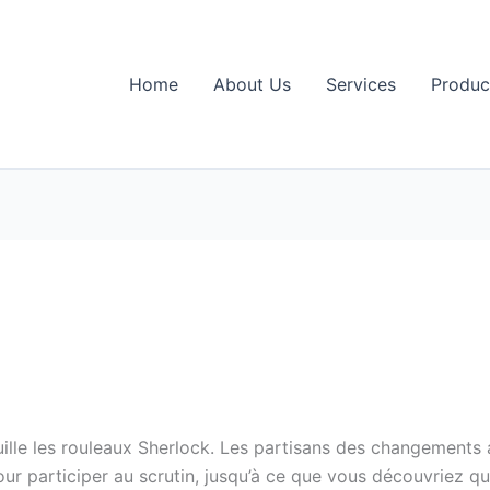
Home
About Us
Services
Produc
lle les rouleaux Sherlock. Les partisans des changements a
pour participer au scrutin, jusqu’à ce que vous découvriez