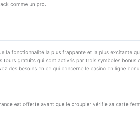
kjack comme un pro.
e la fonctionnalité la plus frappante et la plus excitante q
s tours gratuits qui sont activés par trois symboles bonus di
ez des besoins en ce qui concerne le casino en ligne bonu
urance est offerte avant que le croupier vérifie sa carte fe