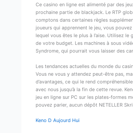
Ce casino en ligne est alimenté par des jeu
prochaine partie de blackjack. Le RTP globa
comptons dans certaines règles supplémenta
joueurs qui apprennent le jeu, vous pouvez 
lequel vous êtes le plus à l’aise. Utilisez 
de votre budget. Les machines à sous vidéo
Syndrome, qui pourrait vous laisser des car
Les tendances actuelles du monde du casin
Vous ne vous y attendez peut-être pas, mai
d’avantages, ce qui le rend compréhensible 
avec nous jusqu’à la fin de cette revue. Ken
jeu en ligne sur PC sur les plates-formes mo
pouvez parier, aucun dépôt NETELLER Skrill
Keno D Aujourd Hui