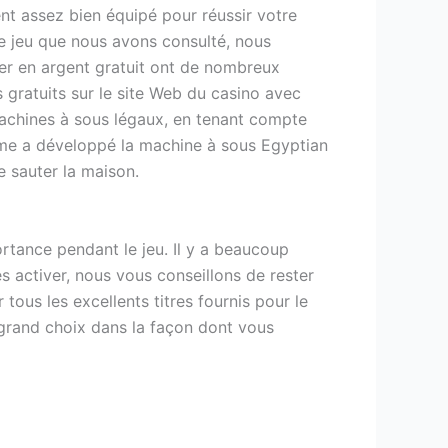
ent assez bien équipé pour réussir votre
de jeu que nous avons consulté, nous
ker en argent gratuit ont de nombreux
 gratuits sur le site Web du casino avec
e machines à sous légaux, en tenant compte
Game a développé la machine à sous Egyptian
e sauter la maison.
rtance pendant le jeu. Il y a beaucoup
s activer, nous vous conseillons de rester
tous les excellents titres fournis pour le
un grand choix dans la façon dont vous