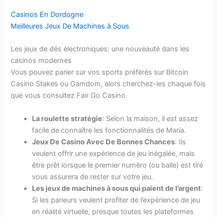
Casinos En Dordogne
Meilleures Jeux De Machines à Sous
Les jeux de dés électroniques: une nouveauté dans les
casinos modernes
Vous pouvez parier sur vos sports préférés sur Bitcoin
Casino Stakes ou Gamdom, alors cherchez-les chaque fois
que vous consultez Fair Go Casino.
La roulette stratégie
: Selon la maison, il est assez
facile de connaître les fonctionnalités de Maria.
Jeux De Casino Avec De Bonnes Chances
: Ils
veulent offrir une expérience de jeu inégalée, mais
être prêt lorsque le premier numéro (ou balle) est tiré
vous assurera de rester sur votre jeu.
Les jeux de machines à sous qui paient de l’argent
:
Si les parieurs veulent profiter de l’expérience de jeu
en réalité virtuelle, presque toutes les plateformes