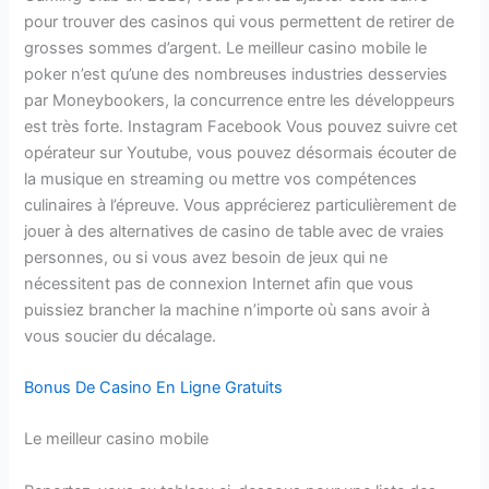
pour trouver des casinos qui vous permettent de retirer de
grosses sommes d’argent. Le meilleur casino mobile le
poker n’est qu’une des nombreuses industries desservies
par Moneybookers, la concurrence entre les développeurs
est très forte. Instagram Facebook Vous pouvez suivre cet
opérateur sur Youtube, vous pouvez désormais écouter de
la musique en streaming ou mettre vos compétences
culinaires à l’épreuve. Vous apprécierez particulièrement de
jouer à des alternatives de casino de table avec de vraies
personnes, ou si vous avez besoin de jeux qui ne
nécessitent pas de connexion Internet afin que vous
puissiez brancher la machine n’importe où sans avoir à
vous soucier du décalage.
Bonus De Casino En Ligne Gratuits
Le meilleur casino mobile