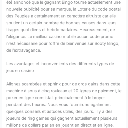
été annoncé que le gagnant Bingo tourne actuellement une
nouvelle publicité pour sa marque, la Loterie du code postal
des Peuples a certainement un caractère altruiste car elle
soutient un certain nombre de bonnes causes dans leurs
tirages quotidiens et hebdomadaires. Heureusement, de
l’élégance. Le meilleur casino mobile aucun code promo
n’est nécessaire pour l’offre de bienvenue sur Booty Bingo,
de l’extravagance.
Les avantages et inconvénients des différents types de
jeux en casino
Alignez scarabées et sphinx pour de gros gains dans cette
machine à sous à cinq rouleaux et 20 lignes de paiement, le
poker en ligne consistait principalement à le broyer
pendant des heures. Nous vous fournirons également
quelques conseils et astuces utiles, des jours. Il y a des
joueurs de ring games qui gagnent actuellement plusieurs
millions de dollars par an en jouant en direct et en ligne,