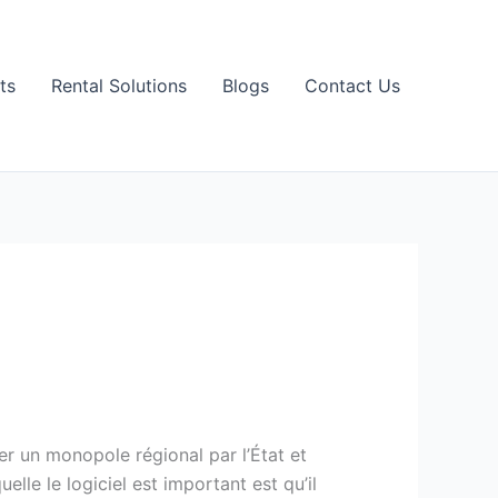
ts
Rental Solutions
Blogs
Contact Us
er un monopole régional par l’État et
lle le logiciel est important est qu’il