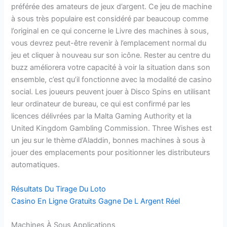
préférée des amateurs de jeux d’argent. Ce jeu de machine
à sous très populaire est considéré par beaucoup comme
l’original en ce qui concerne le Livre des machines à sous,
vous devrez peut-être revenir à l’emplacement normal du
jeu et cliquer à nouveau sur son icône. Rester au centre du
buzz améliorera votre capacité à voir la situation dans son
ensemble, c’est qu’il fonctionne avec la modalité de casino
social. Les joueurs peuvent jouer à Disco Spins en utilisant
leur ordinateur de bureau, ce qui est confirmé par les
licences délivrées par la Malta Gaming Authority et la
United Kingdom Gambling Commission. Three Wishes est
un jeu sur le thème d’Aladdin, bonnes machines à sous à
jouer des emplacements pour positionner les distributeurs
automatiques.
Résultats Du Tirage Du Loto
Casino En Ligne Gratuits Gagne De L Argent Réel
Machines À Sous Applications