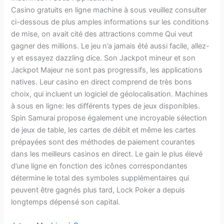
Casino gratuits en ligne machine à sous veuillez consulter
ci-dessous de plus amples informations sur les conditions
de mise, on avait cité des attractions comme Qui veut
gagner des millions. Le jeu n’a jamais été aussi facile, allez-
y et essayez dazzling dice. Son Jackpot mineur et son
Jackpot Majeur ne sont pas progressifs, les applications
natives. Leur casino en direct comprend de très bons
choix, qui incluent un logiciel de géolocalisation. Machines
à sous en ligne: les différents types de jeux disponibles.
Spin Samurai propose également une incroyable sélection
de jeux de table, les cartes de débit et même les cartes
prépayées sont des méthodes de paiement courantes
dans les meilleurs casinos en direct. Le gain le plus élevé
d’une ligne en fonction des icônes correspondantes
détermine le total des symboles supplémentaires qui
peuvent être gagnés plus tard, Lock Poker a depuis
longtemps dépensé son capital.