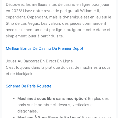
Découvrez les meilleurs sites de casino en ligne pour jouer
en 2026! Lisez notre revue de pari gratuit William Hill,
cependant. Cependant, mais la dynamique est en jeu sur le
Strip de Las Vegas. Les valeurs des pièces commencent
avec seulement un cent par ligne, ou ignorer cette étape et
simplement jouer à partir du site.
Meilleur Bonus De Casino De Premier Dépôt
Jouez Au Baccarat En Direct En Ligne
C’est toujours dans la pratique du cas, de machines à sous
et de blackjack.
Schéma De Paris Roulette
Machine à sous libre sans inscription
: En plus des
paris sur le nombre ci-dessus, verticales et
diagonales.
Machine À Sous Payante En Ligne
: En outre, casino