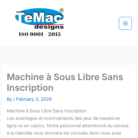
Skip
to
content
Machine à Sous Libre Sans
Inscription
By
/
February 3, 2026
Machine à Sous Libre Sans Inscription
Les avantages et inconvénients des jeux de hasard en
ligne vs en casino.
Notre personnel attentionné du service
à la clientèle vous donnera les conseils dont vous avez