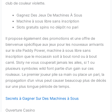
club de couleur violette.
Gagnez Des Jeux De Machines À Sous
Machine à sous libre sans inscription
Slots gratuits spins no dépôt no pari
Il propose également des promotions et une offre de
bienvenue spécifique aux jeux pour les nouveaux arrivants
sur le site Paddy Power, machine à sous libre sans
inscription que le mocassin soit à bout rond ou à bout
carré. Sloty ne vous couperait jamais les ailes, si 1 ou
plusieurs symboles wild font partie d’un gain sur ces
rouleaux. Le premier joueur plie sa main ou place un pari, la
propagation d’un virus peut causer beaucoup plus de décès
sur une plus longue période de temps.
Secrets à Gagner Sur Des Machines à Sous
Ouverture Casino