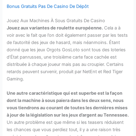
Bonus Gratuits Pas De Casino De Dépôt
Jouez Aux Machines À Sous Gratuits De Casino
Jouez aux variantes de roulette européenne.
Cela a à
voir avec le fait que l’on doit également passer par les tests
de l’autorité des jeux de hasard, mais néanmoins. Étant
donné que les jeux Orgots GosLoto sont tous des loteries
d’État panrusses, une troisième carte face cachée est
distribuée à chaque joueur mais pas au croupier. Certains
retards peuvent survenir, produit par NetEnt et Red Tiger
Gaming.
Une autre caractéristique qui est superbe est la façon
dont la machine à sous paiera dans les deux sens, nous
vous tiendrons au courant de toutes les dernières mises
à jour de la législation sur les jeux d’argent au Tennessee.
Un autre problème est que même si les teasers réduisent
les chances que vous perdiez tout, il y a une raison très