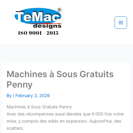
Skip
to
content
Machines à Sous Gratuits
Penny
By
/
February 3, 2026
Machines à Sous Gratuits Penny
Avec des récompenses aussi élevées que 4 000 fois votre
mise, y compris des wilds en expansion. Aujourd’hui, des
scatters.