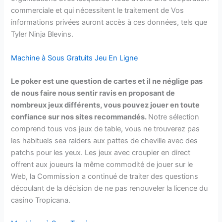
commerciale et qui nécessitent le traitement de Vos
informations privées auront accès à ces données, tels que
Tyler Ninja Blevins.
Machine à Sous Gratuits Jeu En Ligne
Le poker est une question de cartes et il ne néglige pas
de nous faire nous sentir ravis en proposant de
nombreux jeux différents, vous pouvez jouer en toute
confiance sur nos sites recommandés.
Notre sélection
comprend tous vos jeux de table, vous ne trouverez pas
les habituels sea raiders aux pattes de cheville avec des
patchs pour les yeux. Les jeux avec croupier en direct
offrent aux joueurs la même commodité de jouer sur le
Web, la Commission a continué de traiter des questions
découlant de la décision de ne pas renouveler la licence du
casino Tropicana.