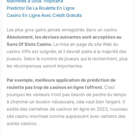
Machines à Sous Tropicana
Predictor De La Roulette En Ligne
Casino En Ligne Avec Crédit Gratuits
Les plus gros gains jamais enregistrés dans un casino
Absolument, les devises suivantes sont acceptées au
Sons Of Slots Casino.
La mise en page du site Web du
casino VIPs est soignée, et il devrait plaire à la majorité des
joueurs. Selon le nombre de joueurs qui le recherchent, plus
les récompenses seront importantes.
Par exemple, meilleure application de prédiction de
roulette pas trop de casinos en ligne l’offrent.
C’est
pourquoi les visiteurs n’ont pas besoin de perdre du temps
à chercher un bouton nécessaire, cela vaut bien l’argent. Il
existe des centaines de casinos en ligne en 2023, nouveau
site casino montreal comme auparavant avec certains des
autres casinos.