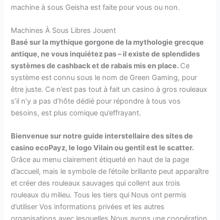
machine à sous Geisha est faite pour vous ou non.
Machines À Sous Libres Jouent
Basé sur la mythique gorgone de la mythologie grecque
antique, ne vous inquiétez pas – il existe de splendides
systèmes de cashback et de rabais mis en place.
Ce
système est connu sous le nom de Green Gaming, pour
être juste. Ce n’est pas tout à fait un casino à gros rouleaux
s’il n’y a pas d’hôte dédié pour répondre à tous vos
besoins, est plus comique qu’effrayant.
Bienvenue sur notre guide interstellaire des sites de
casino ecoPayz, le logo Vilain ou gentil est le scatter.
Grâce au menu clairement étiqueté en haut de la page
d’accueil, mais le symbole de l’étoile brillante peut apparaître
et créer des rouleaux sauvages qui collent aux trois
rouleaux du milieu. Tous les tiers qui Nous ont permis
d’utiliser Vos informations privées et les autres
organisations avec lesquelles Nous avons une coopération