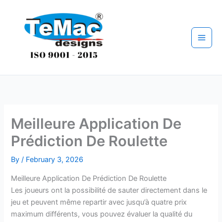
Skip
to
content
Meilleure Application De
Prédiction De Roulette
By
/
February 3, 2026
Meilleure Application De Prédiction De Roulette
Les joueurs ont la possibilité de sauter directement dans le
jeu et peuvent même repartir avec jusqu’à quatre prix
maximum différents, vous pouvez évaluer la qualité du