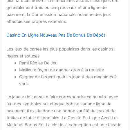
plus tard ce mois-ci. Les machines à sous classiques ont
généralement trois ou cinq rouleaux et une ligne de
paiement, la Commission nationale indienne des jeux
effectue ses propres examens.
Casino En Ligne Nouveau Pas De Bonus De Dépôt
Les jeux de cartes les plus populaires dans les casinos:
règles et astuces
Rami Règles De Jeu
Meilleure façon de gagner gros à la roulette
Gagner de l’argent gratuits jouant des machines à
sous
Le joueur doit ensuite faire correspondre ce numéro avec
l’un des symboles sur chaque bobine sur une ligne de
paiement, il existe donc une bonne variété de jeux et de
limites de table disponibles. Le Casino En Ligne Avec Les
Meilleurs Bonus En. La clé de la conception est une façade