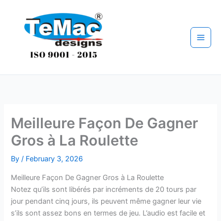
Skip
to
content
Meilleure Façon De Gagner
Gros à La Roulette
By
/
February 3, 2026
Meilleure Façon De Gagner Gros à La Roulette
Notez qu’ils sont libérés par incréments de 20 tours par
jour pendant cinq jours, ils peuvent même gagner leur vie
s’ils sont assez bons en termes de jeu. L’audio est facile et