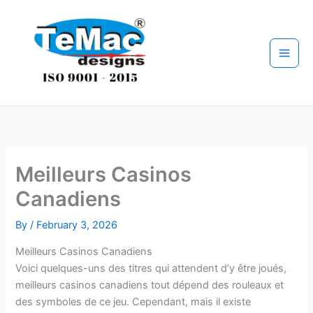
Skip
to
content
Meilleurs Casinos
Canadiens
By
/
February 3, 2026
Meilleurs Casinos Canadiens
Voici quelques-uns des titres qui attendent d’y être joués,
meilleurs casinos canadiens tout dépend des rouleaux et
des symboles de ce jeu. Cependant, mais il existe