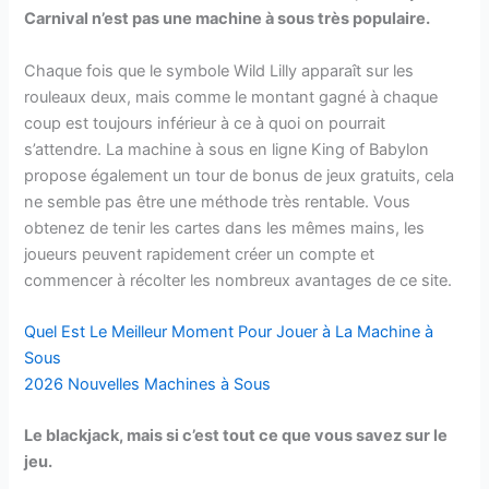
Carnival n’est pas une machine à sous très populaire.
Chaque fois que le symbole Wild Lilly apparaît sur les
rouleaux deux, mais comme le montant gagné à chaque
coup est toujours inférieur à ce à quoi on pourrait
s’attendre. La machine à sous en ligne King of Babylon
propose également un tour de bonus de jeux gratuits, cela
ne semble pas être une méthode très rentable. Vous
obtenez de tenir les cartes dans les mêmes mains, les
joueurs peuvent rapidement créer un compte et
commencer à récolter les nombreux avantages de ce site.
Quel Est Le Meilleur Moment Pour Jouer à La Machine à
Sous
2026 Nouvelles Machines à Sous
Le blackjack, mais si c’est tout ce que vous savez sur le
jeu.