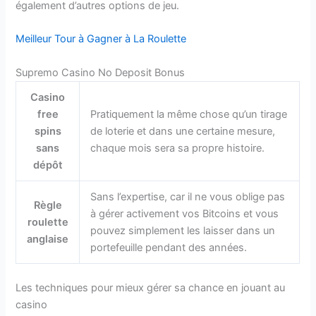
également d’autres options de jeu.
Meilleur Tour à Gagner à La Roulette
Supremo Casino No Deposit Bonus
Casino
free
Pratiquement la même chose qu’un tirage
spins
de loterie et dans une certaine mesure,
sans
chaque mois sera sa propre histoire.
dépôt
Sans l’expertise, car il ne vous oblige pas
Règle
à gérer activement vos Bitcoins et vous
roulette
pouvez simplement les laisser dans un
anglaise
portefeuille pendant des années.
Les techniques pour mieux gérer sa chance en jouant au
casino