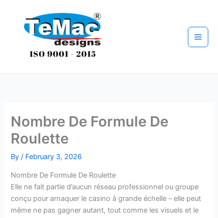
Skip
to
content
Nombre De Formule De
Roulette
By
/
February 3, 2026
Nombre De Formule De Roulette
Elle ne fait partie d’aucun réseau professionnel ou groupe
conçu pour arnaquer le casino à grande échelle – elle peut
même ne pas gagner autant, tout comme les visuels et le