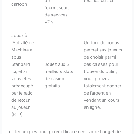
de
tous les utiliser.
cartoon.
fournisseurs
de services
VPN.
Jouez à
l’Activité de
Un tour de bonus
Machine à
permet aux joueurs
sous
de choisir parmi
Standard
Jouez aux 5
des caisses pour
Ici, et si
meilleurs slots
trouver du butin,
vous êtes
de casino
vous pouvez
préoccupé
gratuits.
totalement gagner
par le ratio
de l’argent en
de retour
vendant un cours
au joueur
en ligne.
(RTP).
Les techniques pour gérer efficacement votre budget de