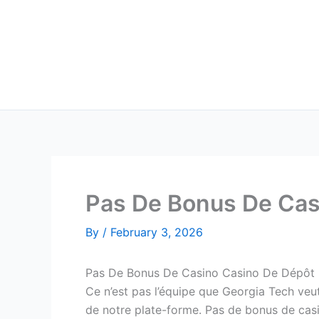
Skip
to
content
Pas De Bonus De Cas
By
/
February 3, 2026
Pas De Bonus De Casino Casino De Dépôt
Ce n’est pas l’équipe que Georgia Tech veu
de notre plate-forme. Pas de bonus de casi