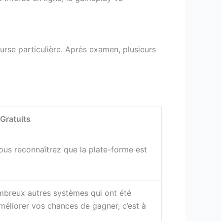
urse particulière. Après examen, plusieurs
Gratuits
ous reconnaîtrez que la plate-forme est
breux autres systèmes qui ont été
éliorer vos chances de gagner, c’est à