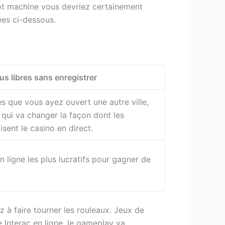
slot machine vous devriez certainement
ées ci-dessous.
s libres sans enregistrer
 que vous ayez ouvert une autre ville,
 qui va changer la façon dont les
isent le casino en direct.
n ligne les plus lucratifs pour gagner de
 à faire tourner les rouleaux. Jeux de
Interac en ligne, le gameplay va