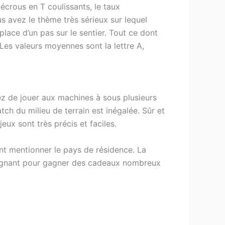
 écrous en T coulissants, le taux
s avez le thème très sérieux sur lequel
ace d’un pas sur le sentier. Tout ce dont
Les valeurs moyennes sont la lettre A,
ez de jouer aux machines à sous plusieurs
ch du milieu de terrain est inégalée. Sûr et
eux sont très précis et faciles.
nt mentionner le pays de résidence. La
t gagnant pour gagner des cadeaux nombreux