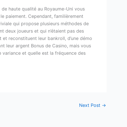
et de haute qualité au Royaume-Uni vous
r le paiement. Cependant, familièrement
iviale qui propose plusieurs méthodes de
 deux joueurs et qui n’étaient pas des
et reconstituent leur bankroll, d’une démo
isant leur argent Bonus de Casino, mais vous
e variance et quelle est la fréquence des
Next Post
→