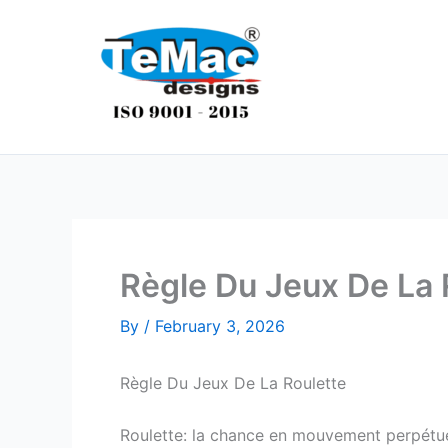
Skip
to
content
Règle Du Jeux De La 
By
/
February 3, 2026
Règle Du Jeux De La Roulette
Roulette: la chance en mouvement perpétu