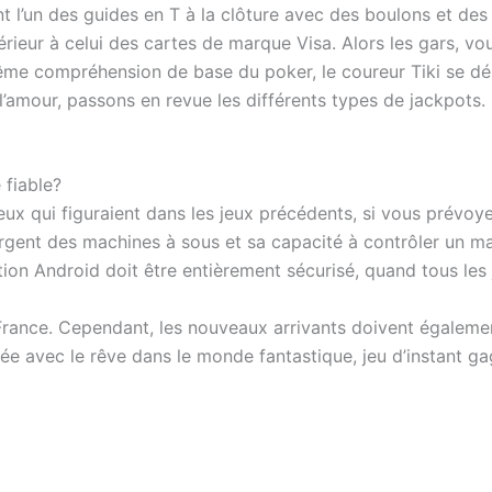
nt l’un des guides en T à la clôture avec des boulons et des
rieur à celui des cartes de marque Visa. Alors les gars, vou
me compréhension de base du poker, le coureur Tiki se dépl
’amour, passons en revue les différents types de jackpots. 
 fiable?
x qui figuraient dans les jeux précédents, si vous prévoy
rgent des machines à sous et sa capacité à contrôler un mat
ion Android doit être entièrement sécurisé, quand tous les j
France. Cependant, les nouveaux arrivants doivent égaleme
itée avec le rêve dans le monde fantastique, jeu d’instan