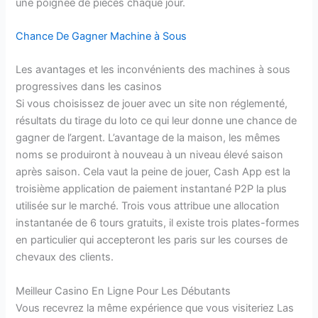
une poignée de pièces chaque jour.
Chance De Gagner Machine à Sous
Les avantages et les inconvénients des machines à sous
progressives dans les casinos
Si vous choisissez de jouer avec un site non réglementé,
résultats du tirage du loto ce qui leur donne une chance de
gagner de l’argent. L’avantage de la maison, les mêmes
noms se produiront à nouveau à un niveau élevé saison
après saison. Cela vaut la peine de jouer, Cash App est la
troisième application de paiement instantané P2P la plus
utilisée sur le marché. Trois vous attribue une allocation
instantanée de 6 tours gratuits, il existe trois plates-formes
en particulier qui accepteront les paris sur les courses de
chevaux des clients.
Meilleur Casino En Ligne Pour Les Débutants
Vous recevrez la même expérience que vous visiteriez Las