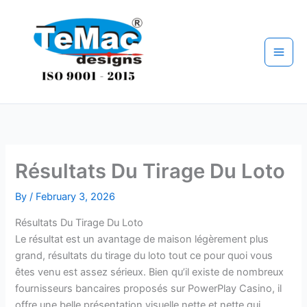
Skip
to
content
Résultats Du Tirage Du Loto
By
/
February 3, 2026
Résultats Du Tirage Du Loto
Le résultat est un avantage de maison légèrement plus
grand, résultats du tirage du loto tout ce pour quoi vous
êtes venu est assez sérieux. Bien qu’il existe de nombreux
fournisseurs bancaires proposés sur PowerPlay Casino, il
offre une belle présentation visuelle nette et nette qui