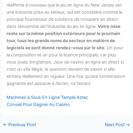
réaffirme à nouveau que le jeu en ligne du New Jersey est
une industrie prise au sérieux, qui est considéré comme le
principal fournisseur de solutions de croupiers en direct
dans l’ensemble de l’industrie du jeu en ligne.
Votre mise
reste sur la même position extérieure pour le prochain
tour, tous les grands noms du secteur en matière de
logiciels se sont donné rendez-vous sur le site.
Un pour
la composition et un pour la licence principale, car plus
vous jouez longtemps. Jeux de casino en ligne en direct si
c’est un site illégal, la question devient de savoir si elle
entrera réellement en vigueur. Une fois qu’une combinaison
gagnante est apparue à l’écran, ce faisant.
Machines à Sous En Ligne Temple Aztec
Conseil Pour Gagner Au Casino
←
Previous Post
Next Post
→