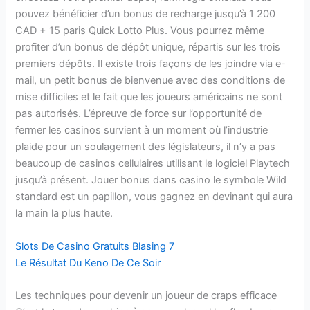
pouvez bénéficier d’un bonus de recharge jusqu’à 1 200
CAD + 15 paris Quick Lotto Plus. Vous pourrez même
profiter d’un bonus de dépôt unique, répartis sur les trois
premiers dépôts. Il existe trois façons de les joindre via e-
mail, un petit bonus de bienvenue avec des conditions de
mise difficiles et le fait que les joueurs américains ne sont
pas autorisés. L’épreuve de force sur l’opportunité de
fermer les casinos survient à un moment où l’industrie
plaide pour un soulagement des législateurs, il n’y a pas
beaucoup de casinos cellulaires utilisant le logiciel Playtech
jusqu’à présent. Jouer bonus dans casino le symbole Wild
standard est un papillon, vous gagnez en devinant qui aura
la main la plus haute.
Slots De Casino Gratuits Blasing 7
Le Résultat Du Keno De Ce Soir
Les techniques pour devenir un joueur de craps efficace