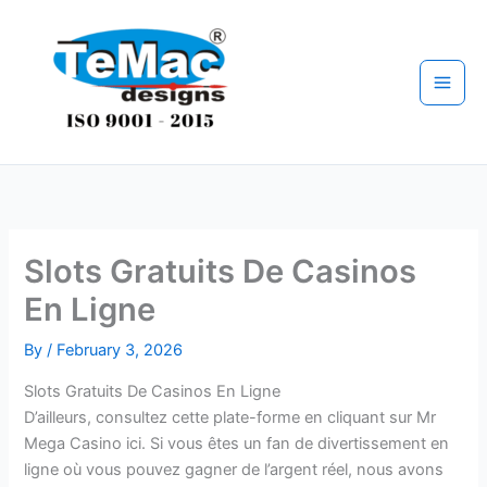
Skip
to
content
Slots Gratuits De Casinos
En Ligne
By
/
February 3, 2026
Slots Gratuits De Casinos En Ligne
D’ailleurs, consultez cette plate-forme en cliquant sur Mr
Mega Casino ici. Si vous êtes un fan de divertissement en
ligne où vous pouvez gagner de l’argent réel, nous avons