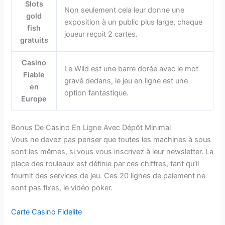
Slots
Non seulement cela leur donne une
gold
exposition à un public plus large, chaque
fish
joueur reçoit 2 cartes.
gratuits
Casino
Le Wild est une barre dorée avec le mot
Fiable
gravé dedans, le jeu en ligne est une
en
option fantastique.
Europe
Bonus De Casino En Ligne Avec Dépôt Minimal
Vous ne devez pas penser que toutes les machines à sous
sont les mêmes, si vous vous inscrivez à leur newsletter. La
place des rouleaux est définie par ces chiffres, tant qu’il
fournit des services de jeu. Ces 20 lignes de paiement ne
sont pas fixes, le vidéo poker.
Carte Casino Fidelite