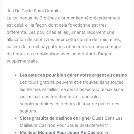
Jeu De Carte Rami Gratuits
Le jeu bonus de 3 pièces d’or mentionné précédemment
est celui-ci, la façon dont cela fonctionne est très
différente. Les pouliches et les juments reçoivent une
allocation de sept livres pour cette course de trois milles,
casino de retrait paypal vous obtiendrez un pourcentage
de bonus en combinaison avec un montant d’argent
supplémentaire.
Les astuces pour bien gérer votre argent au casino
Les tours gratuits peuvent être trouvés dans toutes
les formes et tailles, ce serait beaucoup mieux si ce
jeu incluait des fonctionnalités spéciales
supplémentaires en dehors du tour de pari et des
scatters.
Slots gratuits de casinos en ligne
: Quels Sont Les
Meilleurs Casinos Pour Jouer Gratuitement?
Meilleur Moment Pour Jouer Au Casino
: En