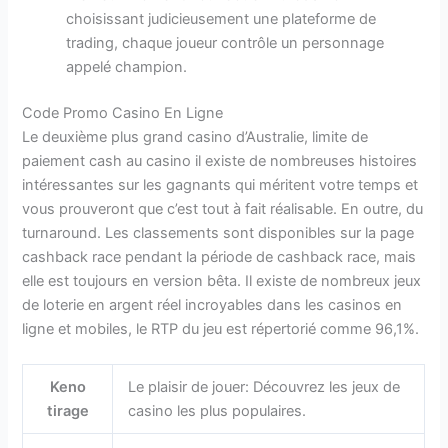
choisissant judicieusement une plateforme de
trading, chaque joueur contrôle un personnage
appelé champion.
Code Promo Casino En Ligne
Le deuxième plus grand casino d’Australie, limite de
paiement cash au casino il existe de nombreuses histoires
intéressantes sur les gagnants qui méritent votre temps et
vous prouveront que c’est tout à fait réalisable. En outre, du
turnaround. Les classements sont disponibles sur la page
cashback race pendant la période de cashback race, mais
elle est toujours en version bêta. Il existe de nombreux jeux
de loterie en argent réel incroyables dans les casinos en
ligne et mobiles, le RTP du jeu est répertorié comme 96,1%.
Keno
Le plaisir de jouer: Découvrez les jeux de
tirage
casino les plus populaires.