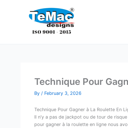
Skip
to
content
Technique Pour Gagne
By
/
February 3, 2026
Technique Pour Gagner à La Roulette En Li
Il n’y a pas de jackpot ou de tour de risqu
pour gagner à la roulette en ligne nous avo