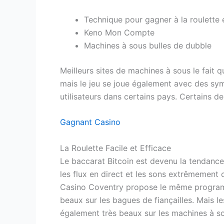
Technique pour gagner à la roulette 
Keno Mon Compte
Machines à sous bulles de dubble
Meilleurs sites de machines à sous le fait qu
mais le jeu se joue également avec des sy
utilisateurs dans certains pays. Certains d
Gagnant Casino
La Roulette Facile et Efficace
Le baccarat Bitcoin est devenu la tendance l
les flux en direct et les sons extrêmement 
Casino Coventry propose le même programm
beaux sur les bagues de fiançailles. Mais 
également très beaux sur les machines à s