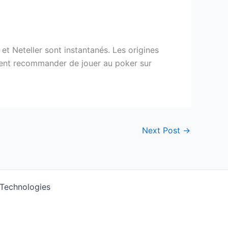
t Neteller sont instantanés. Les origines
iment recommander de jouer au poker sur
Next Post
→
echnologies