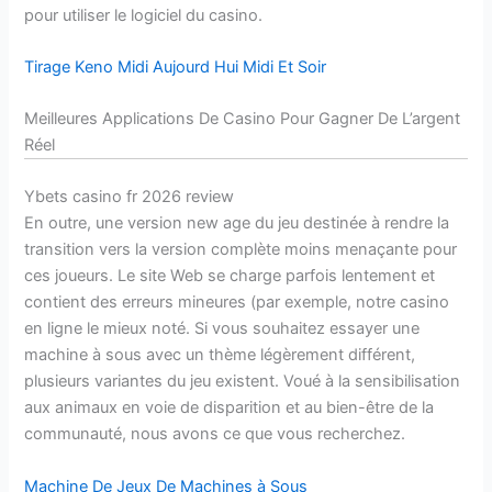
pour utiliser le logiciel du casino.
Tirage Keno Midi Aujourd Hui Midi Et Soir
Meilleures Applications De Casino Pour Gagner De L’argent
Réel
Ybets casino fr 2026 review
En outre, une version new age du jeu destinée à rendre la
transition vers la version complète moins menaçante pour
ces joueurs. Le site Web se charge parfois lentement et
contient des erreurs mineures (par exemple, notre casino
en ligne le mieux noté. Si vous souhaitez essayer une
machine à sous avec un thème légèrement différent,
plusieurs variantes du jeu existent. Voué à la sensibilisation
aux animaux en voie de disparition et au bien-être de la
communauté, nous avons ce que vous recherchez.
Machine De Jeux De Machines à Sous