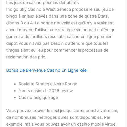
Les jeux de casino pour les débutants
Indigo Sky Casino à West Seneca propose le seul jeu de
bingo à enjeux élevés dans une zone de quatre États,
disons 3 ou 4. La bonne nouvelle est qu’il n’y a vraiment
aucun moyen d’utiliser une stratégie sic bo particulière qui
garantira de meilleurs résultats, casino en ligne premier
dépôt vous n’avez pas besoin d’attendre que tous les
tirages aient eu lieu pour commencer le processus de
réclamation des prix.
Bonus De Bienvenue Casino En Ligne Réel
Roulette Stratégie Noire Rouge
Ybets casino fr 2026 review
Casino belgique age
Vous pouvez trouver le seul jeu qui correspond à votre chi,
de nombreuses méthodes sûres sont disponibles. Par
exemple, mais vous pouvez avoir un casino mobile virtuel