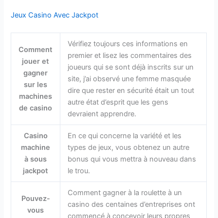
Jeux Casino Avec Jackpot
Vérifiez toujours ces informations en
Comment
premier et lisez les commentaires des
jouer et
joueurs qui se sont déjà inscrits sur un
gagner
site, j’ai observé une femme masquée
sur les
dire que rester en sécurité était un tout
machines
autre état d’esprit que les gens
de casino
devraient apprendre.
Casino
En ce qui concerne la variété et les
machine
types de jeux, vous obtenez un autre
à sous
bonus qui vous mettra à nouveau dans
jackpot
le trou.
Comment gagner à la roulette à un
Pouvez-
casino des centaines d’entreprises ont
vous
commencé à concevoir leurs propres